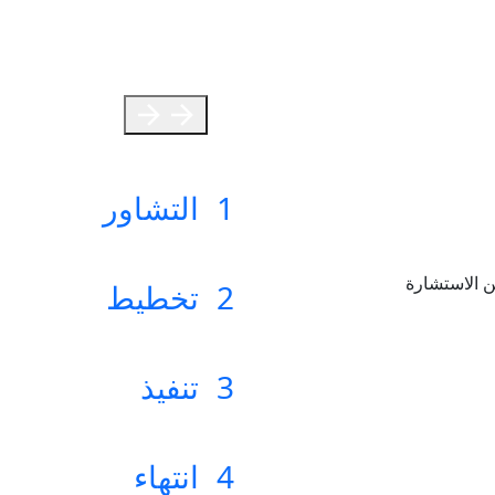
اء قطع خالدة تكمل أي
على تحقيق تطلعاتهم التصميمي
تى الهياكل القوية، نقدم
خدماتنا، بما يتماشى مع احتيا
متطلبات الصناعة
تعلم المزيد
1
التشاور
حن نستمع إلى احتياجاتك ونصمم حل
ن الاستشارة
2
تخطيط
صياغة خارطة طريق مفصلة للنجا
3
تنفيذ
تحويل الرؤية إلى واقع بكل دقة.
4
انتهاء