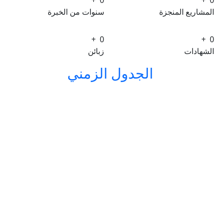
المشاريع المنجزة
سنوات من الخبرة
+
0
+
0
الشهادات
زبائن
الجدول الزمني
2008
بداية مارمي في قلب قطر، إيذانا ببداية رحلتنا اللامعة.
2012
التنويع هو المفتاح. مارمي تفتتح أقسامها الفرعية
المتخصصة في أعمال الكهرباء والميكانيكا والسباكة
والنجارة.