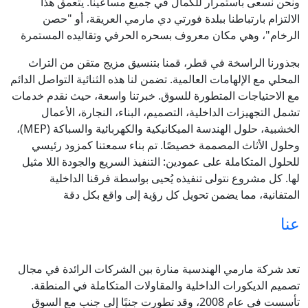
ونحن نسعى باستمرار للكمال في جميع مساعينا. يتعمق هذا
الالتزام بارتباطنا ببلدة فورتي دي مارمي العريقة، أو "حصن
الرخام"، وهي مكان معروف بسحره الحرفي وتقاليده المستمرة
بجذورنا الراسخة في قطر، قمنا بتنسيق مزيج متقن من التراث
المحلي مع الإلهامات العالمية. تضمن لنا هذه الثنائية التواصل الدائم
مع الاحتياجات المتطورة للسوق. خبرتنا واسعة، حيث نقدم خدمات
تشمل التجهيزات الداخلية، التصميم، البناء، النجارة، الأعمال
الخشبية، حلول الهندسة الميكانيكية والكهربائية والسباكة (MEP)،
وحلول الأثاث المصممة خصيصًا. تم بناء سمعتنا كمزود رئيسي
للحلول المتكاملة على عمودين: التنفيذ السريع والجودة اللا مثيل
لها. كل مشروع نتولى تنفيذه يُحيى بواسطة فرقنا الداخلية
المتفانية، مما يضمن تحويل كل رؤية إلى واقع بكل دقة
عنا
تعد شركة مارمي الهندسية منارة بين الشركات الرائدة في مجال
تصميم الديكورات الداخلية والمقاولات المتكاملة في المنطقة.
تأسست في عام 2008، وقد تطورت جنبًا إلى جنب مع السوق