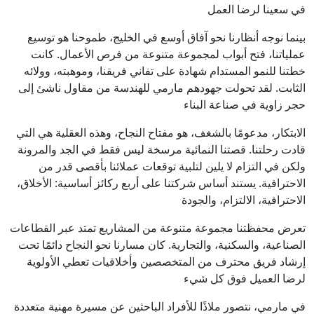
في سعينا لرضا العمل
بينما نوجه أنظارنا نحو آفاق أوسع في الخليج، طموحنا هو توسيع
عملياتنا، فتح أبواب لمجموعة متنوعة من فرص الأعمال. كانت
خطتنا للنمو المستدام شهادة على تفاني فريقنا، وموهبته، وولائه
الثابت. لقد تحولت جهودهم مارمي للهندسة من مقاول ناشئ إلى
حجر زاوية في صناعة البناء
الابتكار، مدعومًا بالشغف، هو مفتاح النجاح، وهذه العقلية هي التي
قادت رحلتنا. قصتنا النمائية مرسخة ليس فقط في الجد والمرونة
ولكن في التزام لا يلين لتلبية توقعات عملائنا بأقصى قدر من
الاحترافية. يستند أساس شركتنا على أربع ركائز أساسية: الأخلاق،
الاحترافية، الالتزام، والجودة
تعرض محفظتنا مجموعة متنوعة من المشاريع تمتد عبر القطاعات
الصناعية، والسكنية، والتجارية. كان مسارنا نحو النجاح دائمًا تحت
إرشاد فريق محترف من المتخصصين وأخلاقيات تعطي الأولوية
لرضا العميل فوق كل شيء
في مارمي، نتصور ملاذًا للأفراد الباحثين عن مسيرة مهنية متعددة